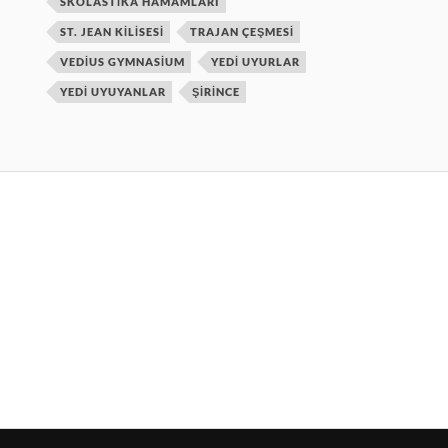
SKOLASTIKA HAMAMLARI
ST. JEAN KILISESI
TRAJAN ÇEŞMESI
VEDIUS GYMNASIUM
YEDI UYURLAR
YEDI UYUYANLAR
ŞIRINCE