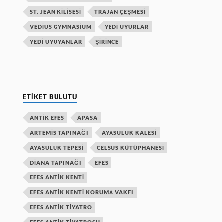
ST. JEAN KILISESI
TRAJAN ÇEŞMESI
VEDIUS GYMNASIUM
YEDI UYURLAR
YEDI UYUYANLAR
ŞIRINCE
ETIKET BULUTU
ANTIK EFES
APASA
ARTEMIS TAPINAĞI
AYASULUK KALESI
AYASULUK TEPESI
CELSUS KÜTÜPHANESI
DIANA TAPINAĞI
EFES
EFES ANTIK KENTI
EFES ANTIK KENTI KORUMA VAKFI
EFES ANTIK TIYATRO
EFES ANTIK TIYATROSU