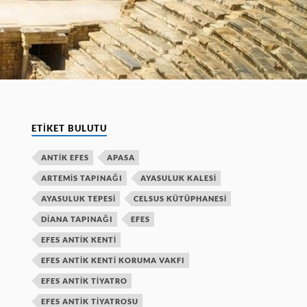
ETIKET BULUTU
ANTIK EFES
APASA
ARTEMIS TAPINAĞI
AYASULUK KALESI
AYASULUK TEPESI
CELSUS KÜTÜPHANESI
DIANA TAPINAĞI
EFES
EFES ANTIK KENTI
EFES ANTIK KENTI KORUMA VAKFI
EFES ANTIK TIYATRO
EFES ANTIK TIYATROSU