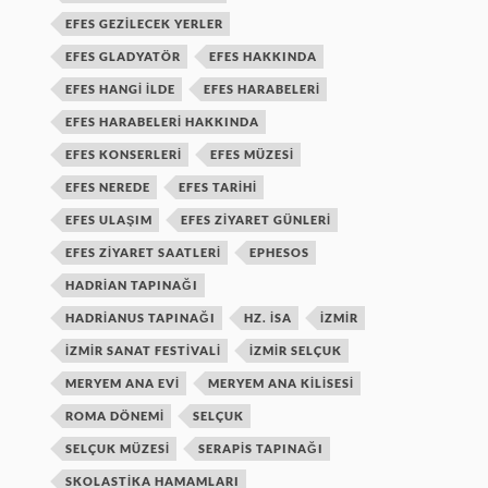
EFES GEZILECEK YERLER
EFES GLADYATÖR
EFES HAKKINDA
EFES HANGI ILDE
EFES HARABELERI
EFES HARABELERI HAKKINDA
EFES KONSERLERI
EFES MÜZESI
EFES NEREDE
EFES TARIHI
EFES ULAŞIM
EFES ZIYARET GÜNLERI
EFES ZIYARET SAATLERI
EPHESOS
HADRIAN TAPINAĞI
HADRIANUS TAPINAĞI
HZ. ISA
IZMIR
IZMIR SANAT FESTIVALI
IZMIR SELÇUK
MERYEM ANA EVI
MERYEM ANA KILISESI
ROMA DÖNEMI
SELÇUK
SELÇUK MÜZESI
SERAPIS TAPINAĞI
SKOLASTIKA HAMAMLARI