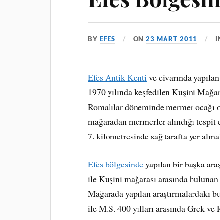
BY
EFES
ON
23 MART 2011
Efes Antik Kenti
ve civarında yapılan
1970 yılında keşfedilen Kuşini Mağara
Romalılar döneminde mermer ocağı ol
mağaradan mermerler alındığı tespit 
7. kilometresinde sağ tarafta yer alma
Efes bölgesinde
yapılan bir başka ar
ile Kuşini mağarası arasında bulunan
Mağarada yapılan araştırmalardaki b
ile M.S. 400 yılları arasında Grek ve 