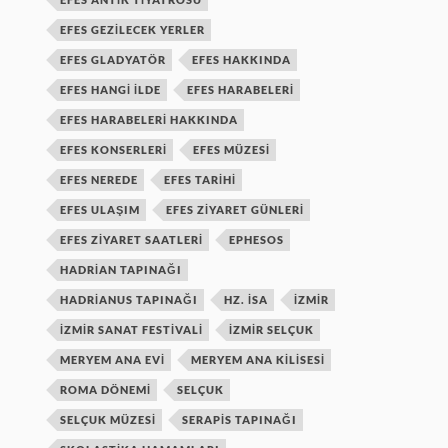
EFES GEZILECEK YERLER
EFES GLADYATÖR
EFES HAKKINDA
EFES HANGI ILDE
EFES HARABELERI
EFES HARABELERI HAKKINDA
EFES KONSERLERI
EFES MÜZESI
EFES NEREDE
EFES TARIHI
EFES ULAŞIM
EFES ZIYARET GÜNLERI
EFES ZIYARET SAATLERI
EPHESOS
HADRIAN TAPINAĞI
HADRIANUS TAPINAĞI
HZ. ISA
IZMIR
IZMIR SANAT FESTIVALI
IZMIR SELÇUK
MERYEM ANA EVI
MERYEM ANA KILISESI
ROMA DÖNEMI
SELÇUK
SELÇUK MÜZESI
SERAPIS TAPINAĞI