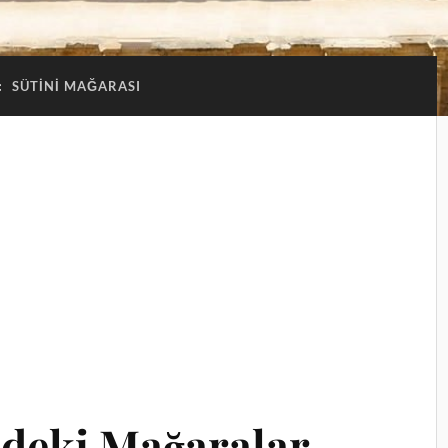
:
SÜTINI MAĞARASI
ndeki Mağaralar