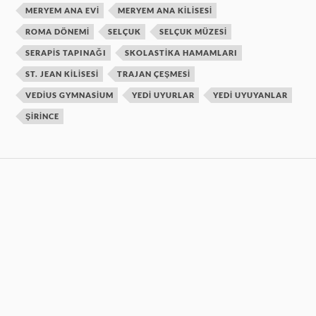
MERYEM ANA EVI
MERYEM ANA KILISESI
ROMA DÖNEMI
SELÇUK
SELÇUK MÜZESI
SERAPIS TAPINAĞI
SKOLASTIKA HAMAMLARI
ST. JEAN KILISESI
TRAJAN ÇEŞMESI
VEDIUS GYMNASIUM
YEDI UYURLAR
YEDI UYUYANLAR
ŞIRINCE