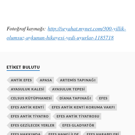
Fotoğraf kaynağı:
http://seyahat.mynet.com/300-yillik-
olumsuz-uykunun-hikayesi-yedi-uyurlar-1185718
ETIKET BULUTU
ANTIK EFES
APASA
ARTEMIS TAPINAĞI
AYASULUK KALESI
AYASULUK TEPESI
CELSUS KÜTÜPHANESI
DIANA TAPINAĞI
EFES
EFES ANTIK KENTI
EFES ANTIK KENTI KORUMA VAKFI
EFES ANTIK TIYATRO
EFES ANTIK TIYATROSU
EFES GEZILECEK YERLER
EFES GLADYATÖR
EFES HAKKINDA
EFES HANGI ILDE
EFES HARABELERI