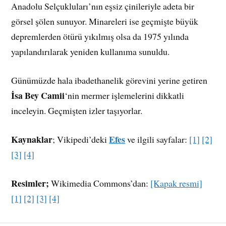
Anadolu Selçukluları’nın eşsiz çinileriyle adeta bir
görsel şölen sunuyor. Minareleri ise geçmişte büyük
depremlerden ötürü yıkılmış olsa da 1975 yılında
yapılandırılarak yeniden kullanıma sunuldu.
Günümüzde hala ibadethanelik görevini yerine getiren
İsa Bey Camii
‘nin mermer işlemelerini dikkatli
inceleyin. Geçmişten izler taşıyorlar.
Kaynaklar
Efes
; Vikipedi’deki
ve ilgili sayfalar:
[1]
[2]
[3]
[4]
Resimler;
Wikimedia Commons’dan:
[Kapak resmi]
[1]
[2]
[3]
[4]