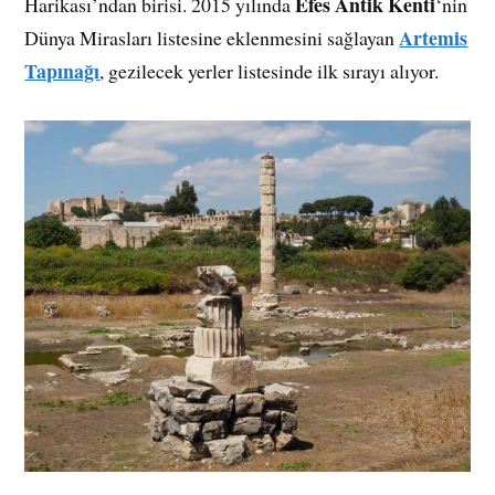
Efes Antik Kenti
Harikası’ndan birisi. 2015 yılında
‘nin
Artemis
Dünya Mirasları listesine eklenmesini sağlayan
Tapınağı
, gezilecek yerler listesinde ilk sırayı alıyor.