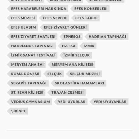
EFES HARABELERI HAKKINDA
EFES KONSERLERI
EFES MÜZESI
EFES NEREDE
EFES TARIHI
EFES ULAŞIM
EFES ZIYARET GÜNLERI
EFES ZIYARET SAATLERI
EPHESOS
HADRIAN TAPINAĞI
HADRIANUS TAPINAĞI
HZ. ISA
IZMIR
IZMIR SANAT FESTIVALI
IZMIR SELÇUK
MERYEM ANA EVI
MERYEM ANA KILISESI
ROMA DÖNEMI
SELÇUK
SELÇUK MÜZESI
SERAPIS TAPINAĞI
SKOLASTIKA HAMAMLARI
ST. JEAN KILISESI
TRAJAN ÇEŞMESI
VEDIUS GYMNASIUM
YEDI UYURLAR
YEDI UYUYANLAR
ŞIRINCE