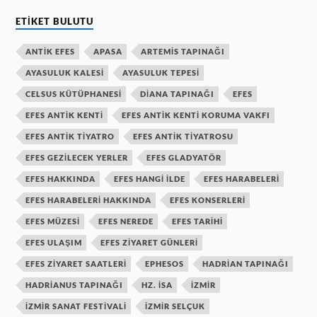
ETIKET BULUTU
ANTIK EFES
APASA
ARTEMIS TAPINAĞI
AYASULUK KALESI
AYASULUK TEPESI
CELSUS KÜTÜPHANESI
DIANA TAPINAĞI
EFES
EFES ANTIK KENTI
EFES ANTIK KENTI KORUMA VAKFI
EFES ANTIK TIYATRO
EFES ANTIK TIYATROSU
EFES GEZILECEK YERLER
EFES GLADYATÖR
EFES HAKKINDA
EFES HANGI ILDE
EFES HARABELERI
EFES HARABELERI HAKKINDA
EFES KONSERLERI
EFES MÜZESI
EFES NEREDE
EFES TARIHI
EFES ULAŞIM
EFES ZIYARET GÜNLERI
EFES ZIYARET SAATLERI
EPHESOS
HADRIAN TAPINAĞI
HADRIANUS TAPINAĞI
HZ. ISA
IZMIR
IZMIR SANAT FESTIVALI
IZMIR SELÇUK