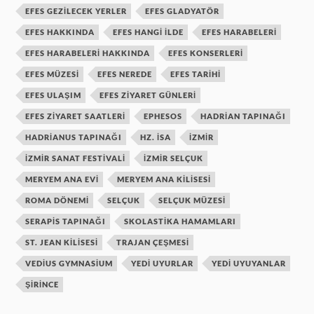
EFES GEZILECEK YERLER
EFES GLADYATÖR
EFES HAKKINDA
EFES HANGI ILDE
EFES HARABELERI
EFES HARABELERI HAKKINDA
EFES KONSERLERI
EFES MÜZESI
EFES NEREDE
EFES TARIHI
EFES ULAŞIM
EFES ZIYARET GÜNLERI
EFES ZIYARET SAATLERI
EPHESOS
HADRIAN TAPINAĞI
HADRIANUS TAPINAĞI
HZ. ISA
IZMIR
IZMIR SANAT FESTIVALI
IZMIR SELÇUK
MERYEM ANA EVI
MERYEM ANA KILISESI
ROMA DÖNEMI
SELÇUK
SELÇUK MÜZESI
SERAPIS TAPINAĞI
SKOLASTIKA HAMAMLARI
ST. JEAN KILISESI
TRAJAN ÇEŞMESI
VEDIUS GYMNASIUM
YEDI UYURLAR
YEDI UYUYANLAR
ŞIRINCE