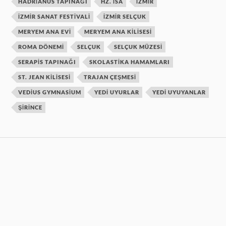
HADRIANUS TAPINAĞI
HZ. ISA
IZMIR
IZMIR SANAT FESTIVALI
IZMIR SELÇUK
MERYEM ANA EVI
MERYEM ANA KILISESI
ROMA DÖNEMI
SELÇUK
SELÇUK MÜZESI
SERAPIS TAPINAĞI
SKOLASTIKA HAMAMLARI
ST. JEAN KILISESI
TRAJAN ÇEŞMESI
VEDIUS GYMNASIUM
YEDI UYURLAR
YEDI UYUYANLAR
ŞIRINCE