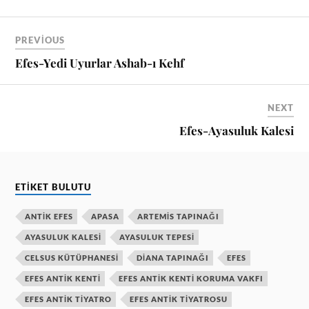
PREVIOUS
Efes-Yedi Uyurlar Ashab-ı Kehf
NEXT
Efes-Ayasuluk Kalesi
ETIKET BULUTU
ANTIK EFES
APASA
ARTEMIS TAPINAĞI
AYASULUK KALESI
AYASULUK TEPESI
CELSUS KÜTÜPHANESI
DIANA TAPINAĞI
EFES
EFES ANTIK KENTI
EFES ANTIK KENTI KORUMA VAKFI
EFES ANTIK TIYATRO
EFES ANTIK TIYATROSU