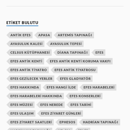
ETIKET BULUTU
ANTIK EFES
APASA
ARTEMIS TAPINAĞI
AYASULUK KALESI
AYASULUK TEPESI
CELSUS KÜTÜPHANESI
DIANA TAPINAĞI
EFES
EFES ANTIK KENTI
EFES ANTIK KENTI KORUMA VAKFI
EFES ANTIK TIYATRO
EFES ANTIK TIYATROSU
EFES GEZILECEK YERLER
EFES GLADYATÖR
EFES HAKKINDA
EFES HANGI ILDE
EFES HARABELERI
EFES HARABELERI HAKKINDA
EFES KONSERLERI
EFES MÜZESI
EFES NEREDE
EFES TARIHI
EFES ULAŞIM
EFES ZIYARET GÜNLERI
EFES ZIYARET SAATLERI
EPHESOS
HADRIAN TAPINAĞI