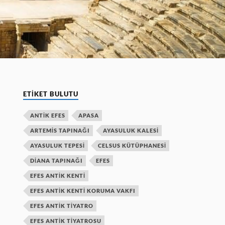
ETIKET BULUTU
ANTIK EFES
APASA
ARTEMIS TAPINAĞI
AYASULUK KALESI
AYASULUK TEPESI
CELSUS KÜTÜPHANESI
DIANA TAPINAĞI
EFES
EFES ANTIK KENTI
EFES ANTIK KENTI KORUMA VAKFI
EFES ANTIK TIYATRO
EFES ANTIK TIYATROSU