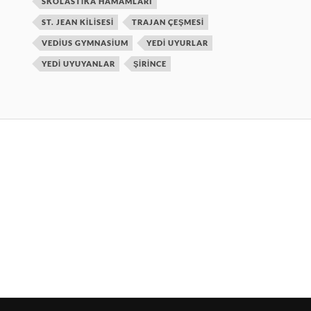
SKOLASTIKA HAMAMLARI
ST. JEAN KILISESI
TRAJAN ÇEŞMESI
VEDIUS GYMNASIUM
YEDI UYURLAR
YEDI UYUYANLAR
ŞIRINCE