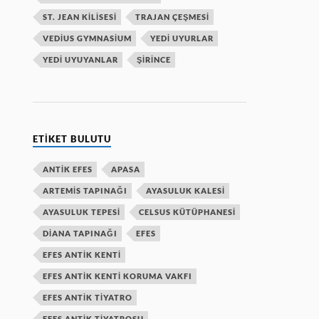
ST. JEAN KILISESI
TRAJAN ÇEŞMESI
VEDIUS GYMNASIUM
YEDI UYURLAR
YEDI UYUYANLAR
ŞIRINCE
ETIKET BULUTU
ANTIK EFES
APASA
ARTEMIS TAPINAĞI
AYASULUK KALESI
AYASULUK TEPESI
CELSUS KÜTÜPHANESI
DIANA TAPINAĞI
EFES
EFES ANTIK KENTI
EFES ANTIK KENTI KORUMA VAKFI
EFES ANTIK TIYATRO
EFES ANTIK TIYATROSU