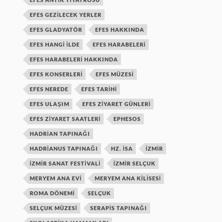
EFES GEZILECEK YERLER
EFES GLADYATÖR
EFES HAKKINDA
EFES HANGI ILDE
EFES HARABELERI
EFES HARABELERI HAKKINDA
EFES KONSERLERI
EFES MÜZESI
EFES NEREDE
EFES TARIHI
EFES ULAŞIM
EFES ZIYARET GÜNLERI
EFES ZIYARET SAATLERI
EPHESOS
HADRIAN TAPINAĞI
HADRIANUS TAPINAĞI
HZ. ISA
IZMIR
IZMIR SANAT FESTIVALI
IZMIR SELÇUK
MERYEM ANA EVI
MERYEM ANA KILISESI
ROMA DÖNEMI
SELÇUK
SELÇUK MÜZESI
SERAPIS TAPINAĞI