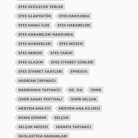
EFES GEZILECEK YERLER
EFES GLADYATÖR
EFES HAKKINDA
EFES HANGI ILDE
EFES HARABELERI
EFES HARABELERI HAKKINDA
EFES KONSERLERI
EFES MÜZESI
EFES NEREDE
EFES TARIHI
EFES ULAŞIM
EFES ZIYARET GÜNLERI
EFES ZIYARET SAATLERI
EPHESOS
HADRIAN TAPINAĞI
HADRIANUS TAPINAĞI
HZ. ISA
IZMIR
IZMIR SANAT FESTIVALI
IZMIR SELÇUK
MERYEM ANA EVI
MERYEM ANA KILISESI
ROMA DÖNEMI
SELÇUK
SELÇUK MÜZESI
SERAPIS TAPINAĞI
SKOLASTIKA HAMAMLARI