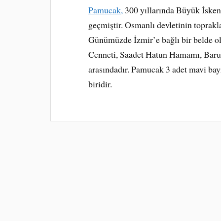
Pamucak,
300 yıllarında Büyük İske
geçmiştir. Osmanlı devletinin toprakl
Günümüzde İzmir’e bağlı bir belde o
Cenneti, Saadet Hatun Hamamı, Barutç
arasındadır. Pamucak 3 adet mavi bayr
biridir.