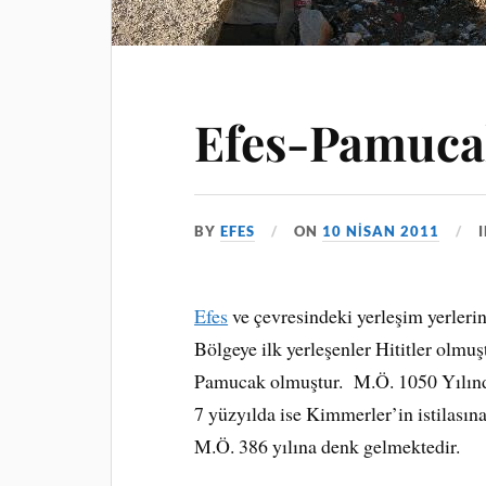
Efes-Pamuc
BY
EFES
ON
10 NISAN 2011
Efes
ve çevresindeki yerleşim yerleri
Bölgeye ilk yerleşenler Hititler olmuş
Pamucak olmuştur. M.Ö. 1050 Yılında
7 yüzyılda ise Kimmerler’in istilasına
M.Ö. 386 yılına denk gelmektedir.