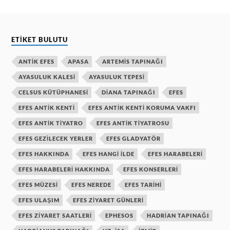
ETIKET BULUTU
ANTIK EFES
APASA
ARTEMIS TAPINAĞI
AYASULUK KALESI
AYASULUK TEPESI
CELSUS KÜTÜPHANESI
DIANA TAPINAĞI
EFES
EFES ANTIK KENTI
EFES ANTIK KENTI KORUMA VAKFI
EFES ANTIK TIYATRO
EFES ANTIK TIYATROSU
EFES GEZILECEK YERLER
EFES GLADYATÖR
EFES HAKKINDA
EFES HANGI ILDE
EFES HARABELERI
EFES HARABELERI HAKKINDA
EFES KONSERLERI
EFES MÜZESI
EFES NEREDE
EFES TARIHI
EFES ULAŞIM
EFES ZIYARET GÜNLERI
EFES ZIYARET SAATLERI
EPHESOS
HADRIAN TAPINAĞI