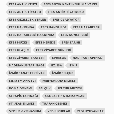
EFES ANTIK KENTI
EFES ANTIK KENTI KORUMA VAKFI
EFES ANTIK TIYATRO
EFES ANTIK TIYATROSU
EFES GEZILECEK YERLER
EFES GLADYATÖR
EFES HAKKINDA
EFES HANGI ILDE
EFES HARABELERI
EFES HARABELERI HAKKINDA
EFES KONSERLERI
EFES MÜZESI
EFES NEREDE
EFES TARIHI
EFES ULAŞIM
EFES ZIYARET GÜNLERI
EFES ZIYARET SAATLERI
EPHESOS
HADRIAN TAPINAĞI
HADRIANUS TAPINAĞI
HZ. ISA
IZMIR
IZMIR SANAT FESTIVALI
IZMIR SELÇUK
MERYEM ANA EVI
MERYEM ANA KILISESI
ROMA DÖNEMI
SELÇUK
SELÇUK MÜZESI
SERAPIS TAPINAĞI
SKOLASTIKA HAMAMLARI
ST. JEAN KILISESI
TRAJAN ÇEŞMESI
VEDIUS GYMNASIUM
YEDI UYURLAR
YEDI UYUYANLAR