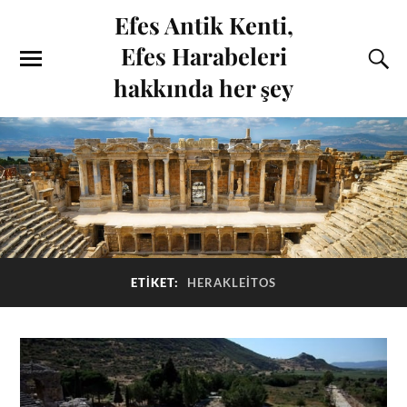
Efes Antik Kenti,
Efes Harabeleri
hakkında her şey
ETIKET:
HERAKLEITOS