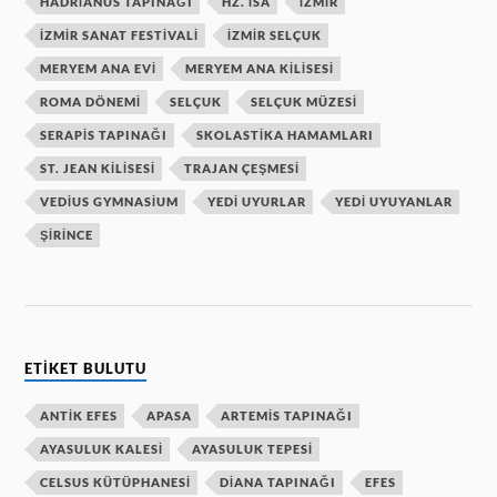
HADRIANUS TAPINAĞI
HZ. ISA
IZMIR
IZMIR SANAT FESTIVALI
IZMIR SELÇUK
MERYEM ANA EVI
MERYEM ANA KILISESI
ROMA DÖNEMI
SELÇUK
SELÇUK MÜZESI
SERAPIS TAPINAĞI
SKOLASTIKA HAMAMLARI
ST. JEAN KILISESI
TRAJAN ÇEŞMESI
VEDIUS GYMNASIUM
YEDI UYURLAR
YEDI UYUYANLAR
ŞIRINCE
ETIKET BULUTU
ANTIK EFES
APASA
ARTEMIS TAPINAĞI
AYASULUK KALESI
AYASULUK TEPESI
CELSUS KÜTÜPHANESI
DIANA TAPINAĞI
EFES