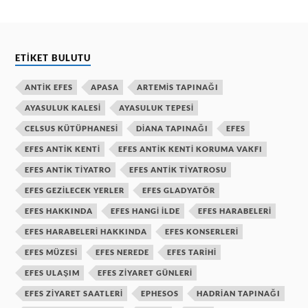
ETIKET BULUTU
ANTIK EFES
APASA
ARTEMIS TAPINAĞI
AYASULUK KALESI
AYASULUK TEPESI
CELSUS KÜTÜPHANESI
DIANA TAPINAĞI
EFES
EFES ANTIK KENTI
EFES ANTIK KENTI KORUMA VAKFI
EFES ANTIK TIYATRO
EFES ANTIK TIYATROSU
EFES GEZILECEK YERLER
EFES GLADYATÖR
EFES HAKKINDA
EFES HANGI ILDE
EFES HARABELERI
EFES HARABELERI HAKKINDA
EFES KONSERLERI
EFES MÜZESI
EFES NEREDE
EFES TARIHI
EFES ULAŞIM
EFES ZIYARET GÜNLERI
EFES ZIYARET SAATLERI
EPHESOS
HADRIAN TAPINAĞI