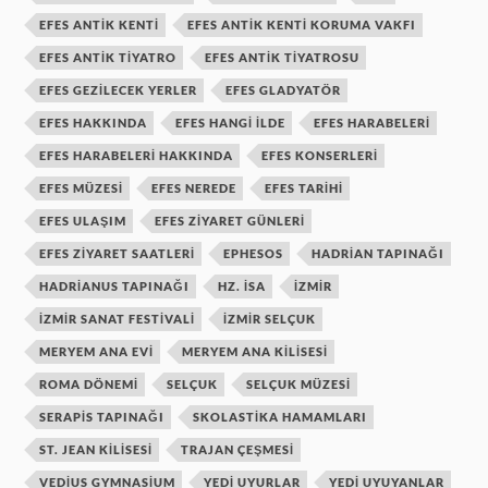
EFES ANTIK KENTI
EFES ANTIK KENTI KORUMA VAKFI
EFES ANTIK TIYATRO
EFES ANTIK TIYATROSU
EFES GEZILECEK YERLER
EFES GLADYATÖR
EFES HAKKINDA
EFES HANGI ILDE
EFES HARABELERI
EFES HARABELERI HAKKINDA
EFES KONSERLERI
EFES MÜZESI
EFES NEREDE
EFES TARIHI
EFES ULAŞIM
EFES ZIYARET GÜNLERI
EFES ZIYARET SAATLERI
EPHESOS
HADRIAN TAPINAĞI
HADRIANUS TAPINAĞI
HZ. ISA
IZMIR
IZMIR SANAT FESTIVALI
IZMIR SELÇUK
MERYEM ANA EVI
MERYEM ANA KILISESI
ROMA DÖNEMI
SELÇUK
SELÇUK MÜZESI
SERAPIS TAPINAĞI
SKOLASTIKA HAMAMLARI
ST. JEAN KILISESI
TRAJAN ÇEŞMESI
VEDIUS GYMNASIUM
YEDI UYURLAR
YEDI UYUYANLAR