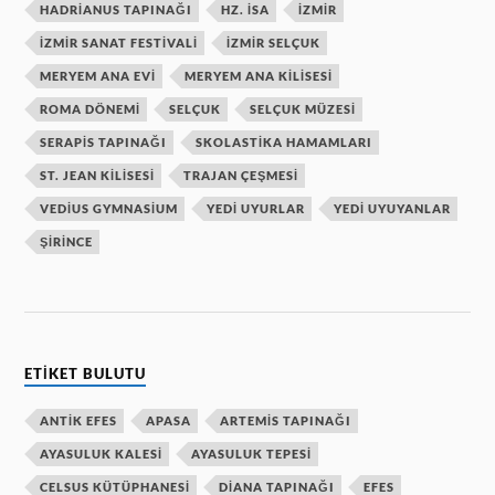
HADRIANUS TAPINAĞI
HZ. ISA
IZMIR
IZMIR SANAT FESTIVALI
IZMIR SELÇUK
MERYEM ANA EVI
MERYEM ANA KILISESI
ROMA DÖNEMI
SELÇUK
SELÇUK MÜZESI
SERAPIS TAPINAĞI
SKOLASTIKA HAMAMLARI
ST. JEAN KILISESI
TRAJAN ÇEŞMESI
VEDIUS GYMNASIUM
YEDI UYURLAR
YEDI UYUYANLAR
ŞIRINCE
ETIKET BULUTU
ANTIK EFES
APASA
ARTEMIS TAPINAĞI
AYASULUK KALESI
AYASULUK TEPESI
CELSUS KÜTÜPHANESI
DIANA TAPINAĞI
EFES