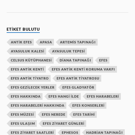
ETIKET BULUTU
ANTIK EFES
APASA
ARTEMIS TAPINAĞI
AYASULUK KALESI
AYASULUK TEPESI
CELSUS KÜTÜPHANESI
DIANA TAPINAĞI
EFES
EFES ANTIK KENTI
EFES ANTIK KENTI KORUMA VAKFI
EFES ANTIK TIYATRO
EFES ANTIK TIYATROSU
EFES GEZILECEK YERLER
EFES GLADYATÖR
EFES HAKKINDA
EFES HANGI ILDE
EFES HARABELERI
EFES HARABELERI HAKKINDA
EFES KONSERLERI
EFES MÜZESI
EFES NEREDE
EFES TARIHI
EFES ULAŞIM
EFES ZIYARET GÜNLERI
EFES ZIYARET SAATLERI
EPHESOS
HADRIAN TAPINAĞI