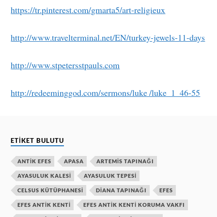
https://tr.pinterest.com/gmarta5/art-religieux
http://www.travelterminal.net/EN/turkey-jewels-11-days
http://www.stpetersstpauls.com
http://redeeminggod.com/sermons/luke /luke_1_46-55
ETIKET BULUTU
ANTIK EFES
APASA
ARTEMIS TAPINAĞI
AYASULUK KALESI
AYASULUK TEPESI
CELSUS KÜTÜPHANESI
DIANA TAPINAĞI
EFES
EFES ANTIK KENTI
EFES ANTIK KENTI KORUMA VAKFI