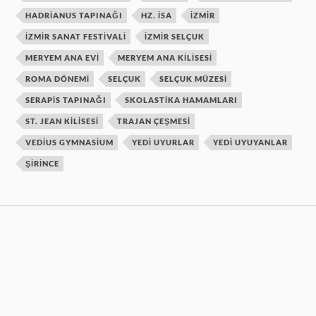
HADRIANUS TAPINAĞI
HZ. ISA
IZMIR
IZMIR SANAT FESTIVALI
IZMIR SELÇUK
MERYEM ANA EVI
MERYEM ANA KILISESI
ROMA DÖNEMI
SELÇUK
SELÇUK MÜZESI
SERAPIS TAPINAĞI
SKOLASTIKA HAMAMLARI
ST. JEAN KILISESI
TRAJAN ÇEŞMESI
VEDIUS GYMNASIUM
YEDI UYURLAR
YEDI UYUYANLAR
ŞIRINCE