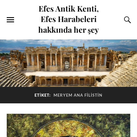
Efes Antik Kenti,
Efes Harabeleri
hakkında her şey
ETIKET:
MERYEM ANA FILISTIN