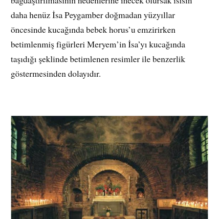
bağdaştırılmasının nedenlerine inecek olursak isisin
daha henüz İsa Peygamber doğmadan yüzyıllar
öncesinde kucağında bebek horus’u emzirirken
betimlenmiş figürleri Meryem’in İsa’yı kucağında
taşıdığı şeklinde betimlenen resimler ile benzerlik
göstermesinden dolayıdır.