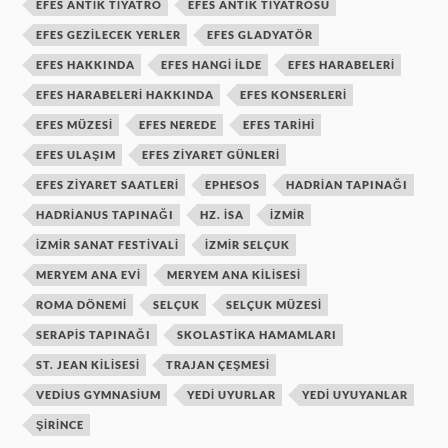
EFES ANTIK TIYATRO
EFES ANTIK TIYATROSU
EFES GEZILECEK YERLER
EFES GLADYATÖR
EFES HAKKINDA
EFES HANGI ILDE
EFES HARABELERI
EFES HARABELERI HAKKINDA
EFES KONSERLERI
EFES MÜZESI
EFES NEREDE
EFES TARIHI
EFES ULAŞIM
EFES ZIYARET GÜNLERI
EFES ZIYARET SAATLERI
EPHESOS
HADRIAN TAPINAĞI
HADRIANUS TAPINAĞI
HZ. ISA
IZMIR
IZMIR SANAT FESTIVALI
IZMIR SELÇUK
MERYEM ANA EVI
MERYEM ANA KILISESI
ROMA DÖNEMI
SELÇUK
SELÇUK MÜZESI
SERAPIS TAPINAĞI
SKOLASTIKA HAMAMLARI
ST. JEAN KILISESI
TRAJAN ÇEŞMESI
VEDIUS GYMNASIUM
YEDI UYURLAR
YEDI UYUYANLAR
ŞIRINCE