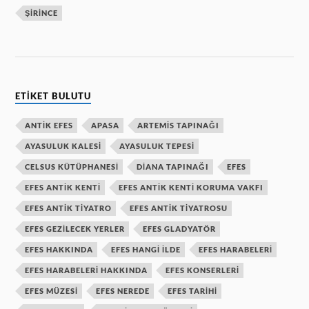
ŞIRINCE
ETIKET BULUTU
ANTIK EFES
APASA
ARTEMIS TAPINAĞI
AYASULUK KALESI
AYASULUK TEPESI
CELSUS KÜTÜPHANESI
DIANA TAPINAĞI
EFES
EFES ANTIK KENTI
EFES ANTIK KENTI KORUMA VAKFI
EFES ANTIK TIYATRO
EFES ANTIK TIYATROSU
EFES GEZILECEK YERLER
EFES GLADYATÖR
EFES HAKKINDA
EFES HANGI ILDE
EFES HARABELERI
EFES HARABELERI HAKKINDA
EFES KONSERLERI
EFES MÜZESI
EFES NEREDE
EFES TARIHI