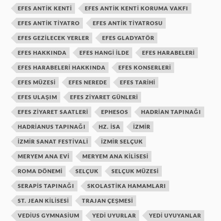
EFES ANTIK KENTI
EFES ANTIK KENTI KORUMA VAKFI
EFES ANTIK TIYATRO
EFES ANTIK TIYATROSU
EFES GEZILECEK YERLER
EFES GLADYATÖR
EFES HAKKINDA
EFES HANGI ILDE
EFES HARABELERI
EFES HARABELERI HAKKINDA
EFES KONSERLERI
EFES MÜZESI
EFES NEREDE
EFES TARIHI
EFES ULAŞIM
EFES ZIYARET GÜNLERI
EFES ZIYARET SAATLERI
EPHESOS
HADRIAN TAPINAĞI
HADRIANUS TAPINAĞI
HZ. ISA
IZMIR
IZMIR SANAT FESTIVALI
IZMIR SELÇUK
MERYEM ANA EVI
MERYEM ANA KILISESI
ROMA DÖNEMI
SELÇUK
SELÇUK MÜZESI
SERAPIS TAPINAĞI
SKOLASTIKA HAMAMLARI
ST. JEAN KILISESI
TRAJAN ÇEŞMESI
VEDIUS GYMNASIUM
YEDI UYURLAR
YEDI UYUYANLAR