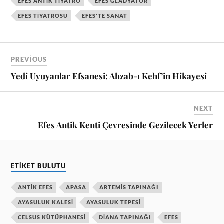
EFES ANTIK TIYATRO
EFES GLADYATÖR
EFES TIYATROSU
EFES'TE SANAT
PREVIOUS
Yedi Uyuyanlar Efsanesi: Ahzab-ı Kehf’in Hikayesi
NEXT
Efes Antik Kenti Çevresinde Gezilecek Yerler
ETIKET BULUTU
ANTIK EFES
APASA
ARTEMIS TAPINAĞI
AYASULUK KALESI
AYASULUK TEPESI
CELSUS KÜTÜPHANESI
DIANA TAPINAĞI
EFES