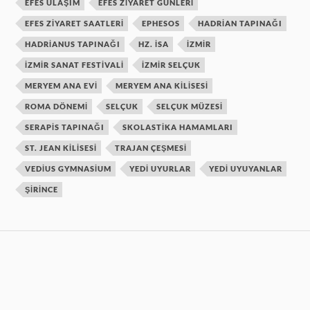
EFES ULAŞIM
EFES ZIYARET GÜNLERI
EFES ZIYARET SAATLERI
EPHESOS
HADRIAN TAPINAĞI
HADRIANUS TAPINAĞI
HZ. ISA
IZMIR
IZMIR SANAT FESTIVALI
IZMIR SELÇUK
MERYEM ANA EVI
MERYEM ANA KILISESI
ROMA DÖNEMI
SELÇUK
SELÇUK MÜZESI
SERAPIS TAPINAĞI
SKOLASTIKA HAMAMLARI
ST. JEAN KILISESI
TRAJAN ÇEŞMESI
VEDIUS GYMNASIUM
YEDI UYURLAR
YEDI UYUYANLAR
ŞIRINCE